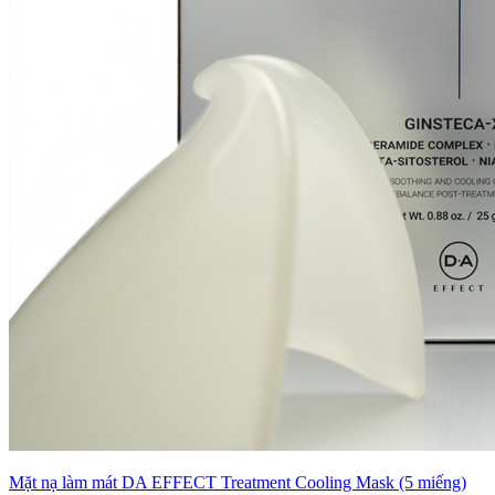
Mặt nạ làm mát DA EFFECT Treatment Cooling Mask (5 miếng)