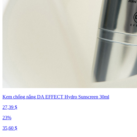
Kem chống nắng DA EFFECT Hydro Sunscreen 30ml
27,39 $
23
%
35,60 $