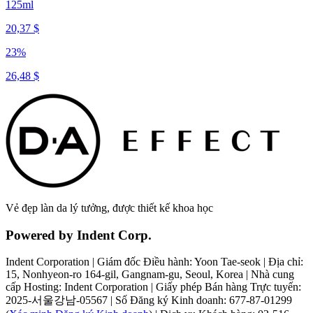
125ml
20,37 $
23
%
26,48 $
Vẻ đẹp làn da lý tưởng, được thiết kế khoa học
Powered by Indent Corp.
Indent Corporation
|
Giám đốc Điều hành: Yoon Tae-seok
|
Địa chỉ:
15, Nonhyeon-ro 164-gil, Gangnam-gu, Seoul, Korea
|
Nhà cung
cấp Hosting: Indent Corporation
|
Giấy phép Bán hàng Trực tuyến:
2025-서울강남-05567
|
Số Đăng ký Kinh doanh
:
677-87-01299