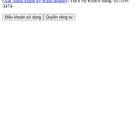
(
Xác minh Đăng ký Kinh doanh
)
|
Dịch vụ Khách hàng: 02-516-
3474
Điều khoản sử dụng
Quyền riêng tư