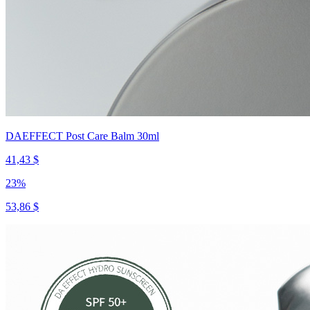
DAEFFECT Post Care Balm 30ml
41,43 $
23
%
53,86 $